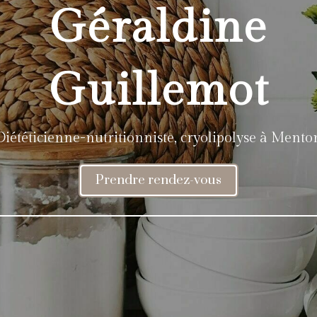
Géraldine
Guillemot
Diététicienne-nutritionniste, cryolipolyse à Mento
Prendre rendez-vous