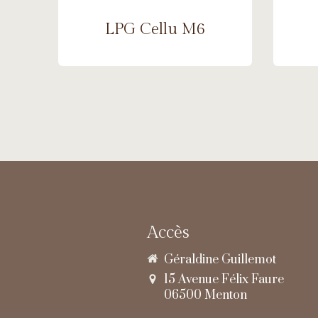
LPG Cellu M6
Accès
Géraldine Guillemot
15 Avenue Félix Faure
06500
Menton