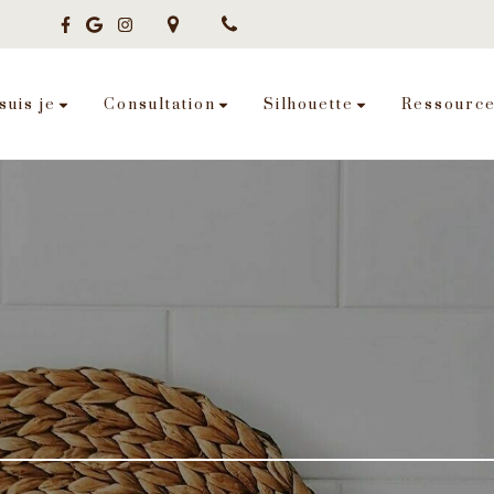
suis je
Consultation
Silhouette
Ressourc